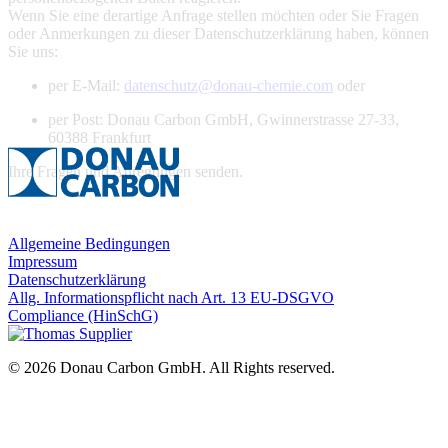
Wenn Sie eine derartige Anfrage stellen möchten oder Sie Fragen
oder Anmerkungen zu dieser Datenschutzerklärung haben, können
Sie uns:
per E-Mail:
datenschutz@donau-chemie.com
oder
per Post: Donau Carbon GmbH, Gwinnerstrasse 27-33,
60388 Frankfurt
Ihre Fragen und Anregungen senden.
Allgemeine Bedingungen
Impressum
Datenschutzerklärung
Allg. Informationspflicht nach Art. 13 EU-DSGVO
Compliance (HinSchG)
© 2026 Donau Carbon GmbH. All Rights reserved.