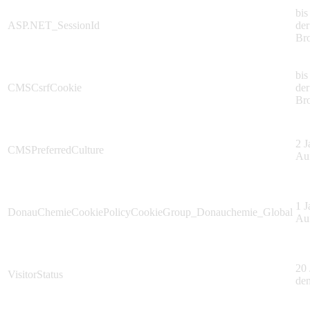
bi
ASP.NET_SessionId
der
Br
bi
CMSCsrfCookie
der
Br
2 J
CMSPreferredCulture
Au
1 J
DonauChemieCookiePolicyCookieGroup_Donauchemie_Global
Au
20 
VisitorStatus
de