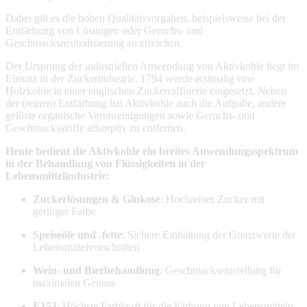
Dabei gilt es die hohen Qualitätsvorgaben, beispielsweise bei der
Entfärbung von Lösungen oder Geruchs- und
Geschmacksneutralisierung zu erreichen.
Der Ursprung der industriellen Anwendung von Aktivkohle liegt im
Einsatz in der Zuckerindustrie. 1794 wurde erstmalig eine
Holzkohle in einer englischen Zuckerraffinerie eingesetzt. Neben
der (reinen) Entfärbung hat Aktivkohle auch die Aufgabe, andere
gelöste organische Verunreinigungen sowie Geruchs- und
Geschmacksstoffe adsorptiv zu entfernen.
Heute bedient die Aktivkohle ein breites Anwendungsspektrum
in der Behandlung von Flüssigkeiten in der
Lebensmittelindustrie:
Zuckerlösungen & Glukose
: Hochreiner Zucker mit
geringer Farbe
Speiseöle und -fette
: Sichere Einhaltung der Grenzwerte der
Lebensmittelvorschriften
Wein- und Bierbehandlung
: Geschmackseinstellung für
maximalen Genuss
E153
: Höchste Farbkraft für die Färbung von Lebensmitteln