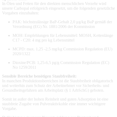
In Ölen und Fetten für den direkten menschlichen Verzehr wird
unsere Carbopal erfolgreich eingesetzt, um die folgenden gesetzliche
Vorgaben einzuhalten:
PAK: höchstzulässige BaP-Gehalt 2,0 μg/kg BaP gemäß der
Verordnung (EG) Nr. 1881/2006 der Kommission
MOH: Empfehlungen für Lebensmittel: MOSH, Kettenlänge
C17 - C20: 4 mg pro kg Lebensmittel
MCPD: max. 1,25 -2,5 mg/kg Commission Regulation (EU)
2020/1322
Dioxine/PCB: 1,25-6,5 pg/g Commission Regulation (EC)
No 1259/2011
Sensible Bereiche benötigen Staubfreiheit:
In manchen Produktionsbereichen ist die Staubfreiheit obligatorisch
und weiterhin zum Schutz der Arbeitnehmer vor Sicherheits- und
Gesundheitsgefahren am Arbeitsplatz (§ 1 ArbSchG) geboten.
Somit ist außer der hohen Reinheit und guten Adsorption ist eine
staubfreie Zugabe von Pulveraktivkohle eine immer wichtigere
Vorgabe.