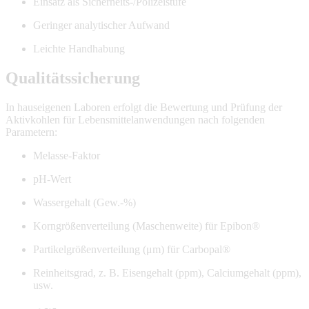
Einsatz als Sicherheits-/Polizeistufe
Geringer analytischer Aufwand
Leichte Handhabung
Qualitätssicherung
In hauseigenen Laboren erfolgt die Bewertung und Prüfung der
Aktivkohlen für Lebensmittelanwendungen nach folgenden
Parametern:
Melasse-Faktor
pH-Wert
Wassergehalt (Gew.-%)
Korngrößenverteilung (Maschenweite) für Epibon®
Partikelgrößenverteilung (μm) für Carbopal®
Reinheitsgrad, z. B. Eisengehalt (ppm), Calciumgehalt (ppm),
usw.